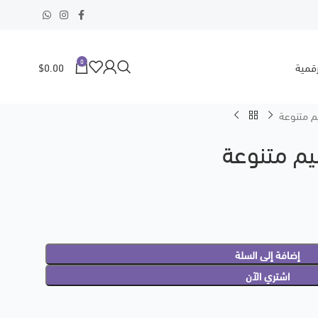
0
$
0.00
رقمية
م متنوعة
م متنوعة
إضافة إلى السلة
اشتري الآن