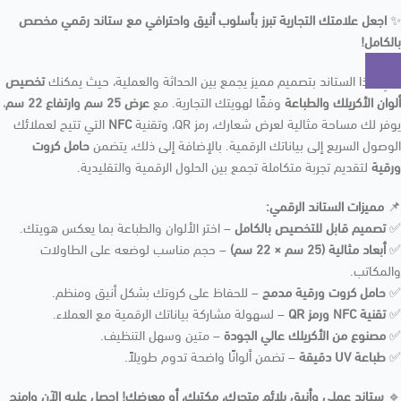
✨
اجعل علامتك التجارية تبرز بأسلوب أنيق واحترافي مع ستاند رقمي مخصص
بالكامل!
يأتي هذا الستاند بتصميم مميز يجمع بين الحداثة والعملية، حيث يمكنك
تخصيص
ألوان الأكريلك والطباعة
وفقًا لهويتك التجارية. مع
عرض 25 سم وارتفاع 22 سم
،
يوفر لك مساحة مثالية لعرض شعارك، رمز QR، وتقنية
NFC
التي تتيح لعملائك
الوصول السريع إلى بياناتك الرقمية. بالإضافة إلى ذلك، يتضمن
حامل كروت
ورقية
لتقديم تجربة متكاملة تجمع بين الحلول الرقمية والتقليدية.
📌
مميزات الستاند الرقمي:
✅
تصميم قابل للتخصيص بالكامل
– اختر الألوان والطباعة بما يعكس هويتك.
✅
أبعاد مثالية (25 سم × 22 سم)
– حجم مناسب لوضعه على الطاولات
والمكاتب.
✅
حامل كروت ورقية مدمج
– للحفاظ على كروتك بشكل أنيق ومنظم.
✅
تقنية NFC ورمز QR
– لسهولة مشاركة بياناتك الرقمية مع العملاء.
✅
مصنوع من الأكريلك عالي الجودة
– متين وسهل التنظيف.
✅
طباعة UV دقيقة
– تضمن ألوانًا واضحة تدوم طويلاً.
🔹
ستاند عملي وأنيق يلائم متجرك، مكتبك، أو معرضك! احصل عليه الآن وامنح