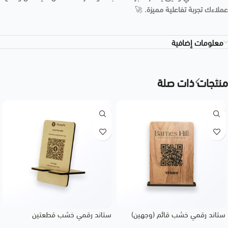
عملاءك تجربة تفاعلية مميزة.
🚀
معلومات إضافية
منتجات ذات صلة
ستاند رقمي خشب قائم (وجهين)
ستاند رقمي خشب قطعتين