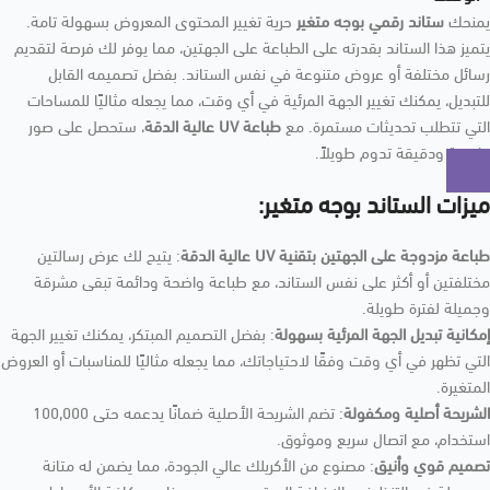
يمنحك
ستاند رقمي بوجه متغير
حرية تغيير المحتوى المعروض بسهولة تامة.
يتميز هذا الستاند بقدرته على الطباعة على الجهتين، مما يوفر لك فرصة لتقديم
رسائل مختلفة أو عروض متنوعة في نفس الستاند. بفضل تصميمه القابل
للتبديل، يمكنك تغيير الجهة المرئية في أي وقت، مما يجعله مثاليًا للمساحات
التي تتطلب تحديثات مستمرة. مع
طباعة UV عالية الدقة
، ستحصل على صور
واضحة ودقيقة تدوم طويلاً.
ميزات الستاند بوجه متغير:
طباعة مزدوجة على الجهتين بتقنية UV عالية الدقة
: يتيح لك عرض رسالتين
مختلفتين أو أكثر على نفس الستاند، مع طباعة واضحة ودائمة تبقى مشرقة
وجميلة لفترة طويلة.
إمكانية تبديل الجهة المرئية بسهولة
: بفضل التصميم المبتكر، يمكنك تغيير الجهة
التي تظهر في أي وقت وفقًا لاحتياجاتك، مما يجعله مثاليًا للمناسبات أو العروض
المتغيرة.
الشريحة أصلية ومكفولة
: تضم الشريحة الأصلية ضمانًا يدعمه حتى 100,000
استخدام، مع اتصال سريع وموثوق.
تصميم قوي وأنيق
: مصنوع من الأكريلك عالي الجودة، مما يضمن له متانة