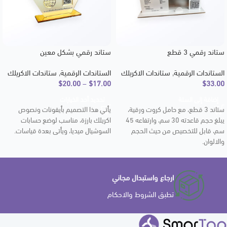
ستاند رقمي 3 قطع
ستاند رقمي بشكل معين
الستاندات الرقمية
,
ستاندات الاكريلك
الستاندات الرقمية
,
ستاندات الاكريلك
$
20.00
–
$
17.00
$
33.00
إضافة إلى السلة
تحديد أحد الخيارات
ستاند 3 قطع، مع حامل كروت ورقية،
يأتي هذا التصميم بأيقونات ونصوص
يبلغ حجم قاعدته 30 سم، وارتفاعه 45
اكريلك بارزة، مناسب لوضع حسابات
سم، قابل للتخصيص من حيث الحجم
السوشيال ميديا، ويأتي بعدة قياسات.
والالوان.
ارجاع واستبدال مجاني
تطبق الشروط والاحكام