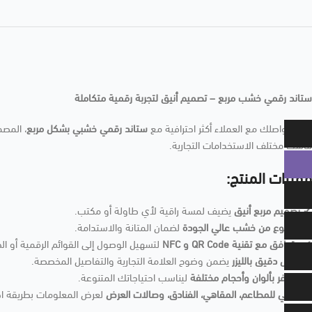
ستاند رقمي خشب مربع – تصميم أنيق لتجربة رقمية متكاملة
اجعل تواصلك مع العملاء أكثر احترافية مع
ستاند رقمي خشبي بشكل مربع
، المصم
يناسب مختلف الاستخدامات التجارية.
مميزات المنتج:
✔
تصميم مربع أنيق
يضيف لمسة راقية لأي طاولة أو مكتب.
✔
مصنوع من خشب عالي الجودة
لضمان المتانة والاستدامة.
✔
متوافق مع تقنية QR Code و NFC
لتسهيل الوصول إلى القوائم الرقمية أو ال
✔
نقش دقيق بالليزر
يضمن وضوح العلامة التجارية والتفاصيل المخصصة.
✔
متوفر بألوان وأحجام مختلفة
ليناسب احتياجاتك المتنوعة.
✔
مثالي للمطاعم، المقاهي، الفنادق، وصالات العرض
لعرض المعلومات بطريقة احت