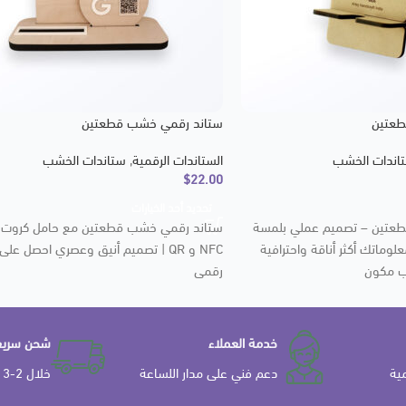
طعتين
ستاند رقمي خشب قطعتين
اندات الخشب
الستاندات الرقمية
,
ستاندات الخشب
$
22.00
تحديد أحد الخيارات
عتين – تصميم عملي بلمسة
ستاند رقمي خشب قطعتين مع حامل كروت 
لوماتك أكثر أناقة واحترافية
NFC و QR | تصميم أنيق وعصري احصل عل
ب مكون
رقمي
خدمة العملاء
شحن سريع
ية
دعم فني على مدار اللساعة
خلال 2-3 ايام عمل