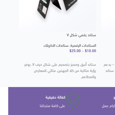
ستاند رقمي شكل V
الستاندات الرقمية
,
ستاندات الاكريلك
$
25.00
–
$
10.00
تحديد أحد الخيارات
– يدعم
ستاند أنيق ومميز بتصميم على شكل حرف V، يوفر
ى ستاند
رؤية مثالية من كلا الجهتين، مثالي للمعارض
والمطاعم.
كفالة حقيقية
على كافة منتجاتنا